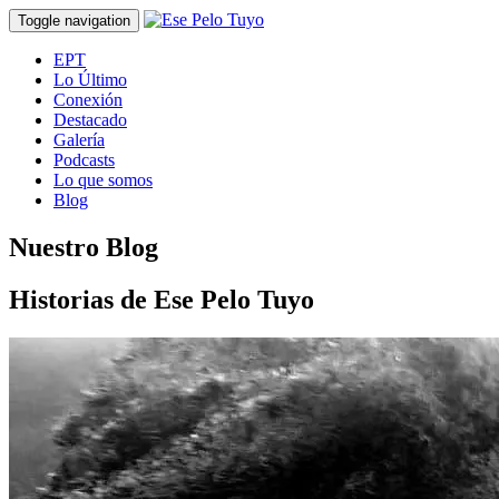
Toggle navigation
EPT
Lo Último
Conexión
Destacado
Galería
Podcasts
Lo que somos
Blog
Nuestro Blog
Historias de Ese Pelo Tuyo