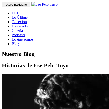
Toggle navigation
EPT
Lo Último
Conexión
Destacado
Galería
Podcasts
Lo que somos
Blog
Nuestro Blog
Historias de Ese Pelo Tuyo