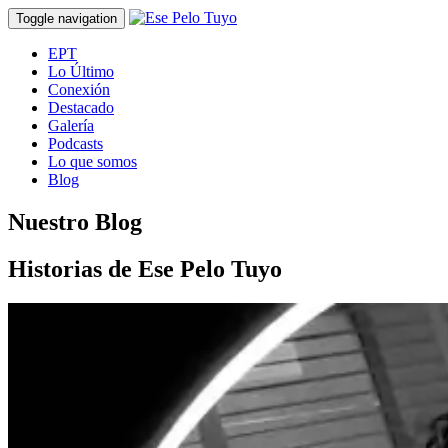
Toggle navigation
EPT
Lo Último
Conexión
Destacado
Galería
Podcasts
Lo que somos
Blog
Nuestro Blog
Historias de Ese Pelo Tuyo