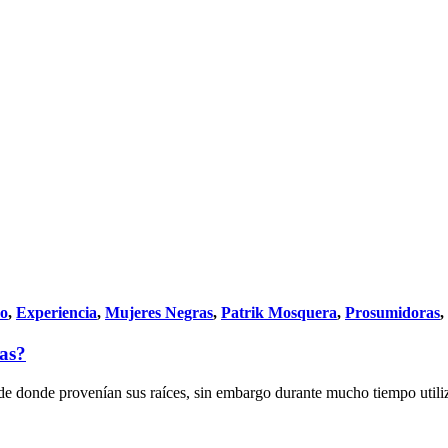
do
,
Experiencia
,
Mujeres Negras
,
Patrik Mosquera
,
Prosumidoras
,
vas?
 donde provenían sus raíces, sin embargo durante mucho tiempo utilizó a