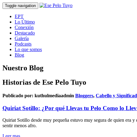
Toggle navigation
EPT
Lo Último
Conexión
Destacado
Galería
Podcasts
Lo que somos
Blog
Nuestro Blog
Historias de Ese Pelo Tuyo
Publicado por:
kuthulmediaadmin
Bloggers
,
Cabello y Significa
Quiriat Sotillo: ¿Por qué Llevas tu Pelo Como lo Lle
Quiriat Sotillo desde muy pequeña estuvo muy segura de quien era y de
sentir menos afro.
Leer mas