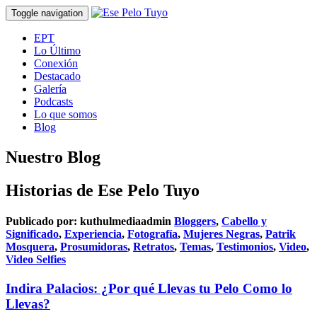
Toggle navigation
EPT
Lo Último
Conexión
Destacado
Galería
Podcasts
Lo que somos
Blog
Nuestro Blog
Historias de Ese Pelo Tuyo
Publicado por:
kuthulmediaadmin
Bloggers
,
Cabello y
Significado
,
Experiencia
,
Fotografía
,
Mujeres Negras
,
Patrik
Mosquera
,
Prosumidoras
,
Retratos
,
Temas
,
Testimonios
,
Video
,
Video Selfies
Indira Palacios: ¿Por qué Llevas tu Pelo Como lo
Llevas?