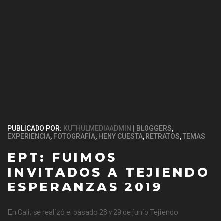
PUBLICADO POR:
KUTHULMEDIAADMIN
BLOGGERS
,
EXPERIENCIA
,
FOTOGRAFÍA
,
HENY CUESTA
,
RETRATOS
,
TEMAS
EPT: FUIMOS
INVITADOS A TEJIENDO
ESPERANZAS 2019
En Cali, se realizó el pasado 28 y 29 de junio Tejiendo