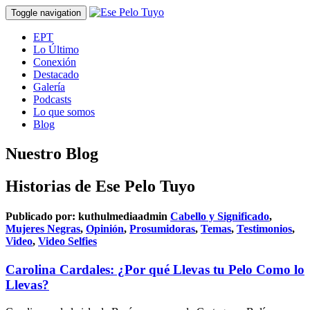
Toggle navigation
EPT
Lo Último
Conexión
Destacado
Galería
Podcasts
Lo que somos
Blog
Nuestro Blog
Historias de Ese Pelo Tuyo
Publicado por:
kuthulmediaadmin
Cabello y Significado
,
Mujeres Negras
,
Opinión
,
Prosumidoras
,
Temas
,
Testimonios
,
Video
,
Video Selfies
Carolina Cardales: ¿Por qué Llevas tu Pelo Como lo
Llevas?