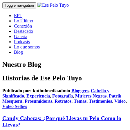
Toggle navigation
EPT
Lo Último
Conexión
Destacado
Galería
Podcasts
Lo que somos
Blog
Nuestro Blog
Historias de Ese Pelo Tuyo
Publicado por:
kuthulmediaadmin
Bloggers
,
Cabello y
Significado
,
Experiencia
,
Fotografía
,
Mujeres Negras
,
Patrik
Mosquera
,
Prosumidoras
,
Retratos
,
Temas
,
Testimonios
,
Video
,
Video Selfies
Candy Cabezas: ¿Por qué Llevas tu Pelo Como lo
Llevas?