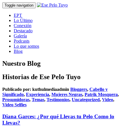
Toggle navigation
EPT
Lo Último
Conexión
Destacado
Galería
Podcasts
Lo que somos
Blog
Nuestro Blog
Historias de Ese Pelo Tuyo
Publicado por:
kuthulmediaadmin
Bloggers
,
Cabello y
Significado
,
Experiencia
,
Mujeres Negras
,
Patrik Mosquera
,
Prosumidoras
,
Temas
,
Testimonios
,
Uncategorized
,
Video
,
Video Selfies
Diana Garces: ¿Por qué Llevas tu Pelo Como lo
Llevas?