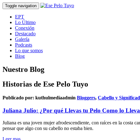
Toggle navigation
EPT
Lo Último
Conexión
Destacado
Galería
Podcasts
Lo que somos
Blog
Nuestro Blog
Historias de Ese Pelo Tuyo
Publicado por:
kuthulmediaadmin
Bloggers
,
Cabello y Significa
Juliana Julio: ¿Por qué Llevas tu Pelo Como lo Llev
Juliana es una joven mujer afrodescendiente, con raíces en la costa car
pensar que algo con su cabello no estaba bien.
Leer mas