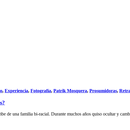
do
,
Experiencia
,
Fotografía
,
Patrik Mosquera
,
Prosumidoras
,
Retra
as?
ibe de una familia bi-racial. Durante muchos años quiso ocultar y cambia