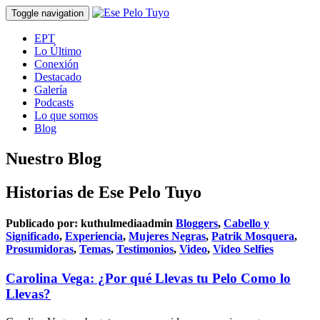
Toggle navigation
EPT
Lo Último
Conexión
Destacado
Galería
Podcasts
Lo que somos
Blog
Nuestro Blog
Historias de Ese Pelo Tuyo
Publicado por:
kuthulmediaadmin
Bloggers
,
Cabello y
Significado
,
Experiencia
,
Mujeres Negras
,
Patrik Mosquera
,
Prosumidoras
,
Temas
,
Testimonios
,
Video
,
Video Selfies
Carolina Vega: ¿Por qué Llevas tu Pelo Como lo
Llevas?