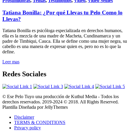
Prosumidoras
,
Temas
,
Testimonios
,
Video
,
Video Selfies
Tatiana Bonilla: ¿Por qué Llevas tu Pelo Como lo
Llevas?
Tatiana Bonilla es psicóloga especializada en derechos humanos,
ella es la mezcla de una madre de Macheta, Cundinamarca y un
padre de Timbiqui, Cauca. Ella se define como una mujer negra, su
cabello es una manera de expresar quien es, pero no es lo que la
define.
Leer mas
Redes Sociales
© Ese Pelo Tuyo una producción de Kuthul Media - Todos los
derechos reservados. 2019-2024 © 2018. All Rights Reserved.
Plantilla Diseñada por JellyThemes
Disclaimer
TERMS & CONDITIONS
Privacy policy