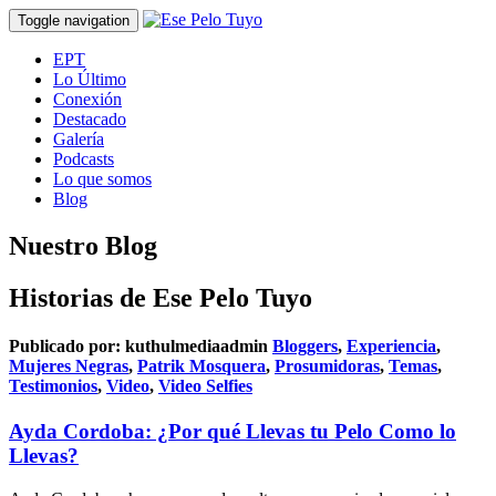
Toggle navigation
EPT
Lo Último
Conexión
Destacado
Galería
Podcasts
Lo que somos
Blog
Nuestro Blog
Historias de Ese Pelo Tuyo
Publicado por:
kuthulmediaadmin
Bloggers
,
Experiencia
,
Mujeres Negras
,
Patrik Mosquera
,
Prosumidoras
,
Temas
,
Testimonios
,
Video
,
Video Selfies
Ayda Cordoba: ¿Por qué Llevas tu Pelo Como lo
Llevas?