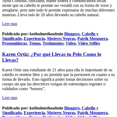
Ayda Cordoba, chocoana, madre soltera y comunicadora social
siente que su cabello le permite ser versátil con su forma de verse y
arreglarse, pero ante todo le permite expresarse de muchas diferentes
maneras. Lleva más de 20 años llevando su cabello natural.
Leer mas
Publicado por:
kuthulmediaadmin
Bloggers
,
Cabello y
Significado
,
Experiencia
,
Mujeres Negras
,
Patrik Mosquera
,
Prosumidoras
,
Temas
,
Testimonios
,
Video
,
Video Selfies
Karen Ortiz: ¿Por qué Llevas tu Pelo Como lo
Llevas?
Karen Ortiz una estudiante de 21 años para ella lo importante de su
cabello es sentirse libre y no permitir que la presionen en cuanto a su
forma de llevarlo. Esto significa poder tomar decisiones sobre su
cuerpo sin que las directrices vengan de estereotipos regentes o
validados como “buenos”.
Leer mas
Publicado por:
kuthulmediaadmin
Bloggers
,
Cabello y
Significado
,
Experiencia
,
Mujeres Negras
,
Patrik Mosquera
,