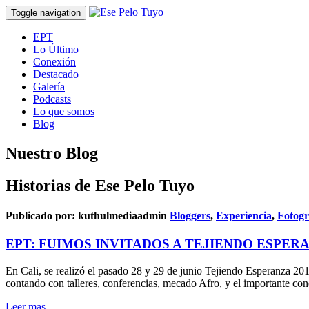
Toggle navigation
EPT
Lo Último
Conexión
Destacado
Galería
Podcasts
Lo que somos
Blog
Nuestro Blog
Historias de Ese Pelo Tuyo
Publicado por:
kuthulmediaadmin
Bloggers
,
Experiencia
,
Fotogr
EPT: FUIMOS INVITADOS A TEJIENDO ESPERA
En Cali, se realizó el pasado 28 y 29 de junio Tejiendo Esperanza 201
contando con talleres, conferencias, mecado Afro, y el importante co
Leer mas