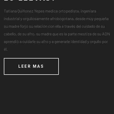
Tatiana Quiñonez Yepes medica ortopedista, ingeniara
industrial y orgullosamente afrobogotana, desde muy pequeña
su madre forjo su relación con ella a través del cuidado de su
cabello, de su afro, su madre que es la parte mestiza de su ADN
aprendió a cuidarle su afro y a generarle identidad y orgullo por
él.
LEER MAS