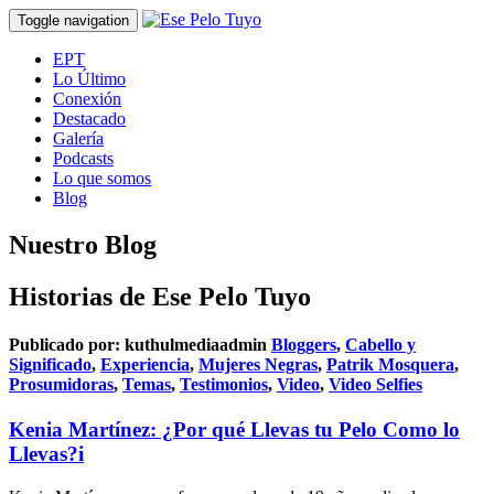
Toggle navigation
EPT
Lo Último
Conexión
Destacado
Galería
Podcasts
Lo que somos
Blog
Nuestro Blog
Historias de Ese Pelo Tuyo
Publicado por:
kuthulmediaadmin
Bloggers
,
Cabello y
Significado
,
Experiencia
,
Mujeres Negras
,
Patrik Mosquera
,
Prosumidoras
,
Temas
,
Testimonios
,
Video
,
Video Selfies
Kenia Martínez: ¿Por qué Llevas tu Pelo Como lo
Llevas?i