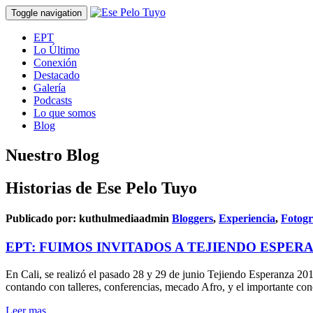
Toggle navigation
EPT
Lo Último
Conexión
Destacado
Galería
Podcasts
Lo que somos
Blog
Nuestro Blog
Historias de Ese Pelo Tuyo
Publicado por:
kuthulmediaadmin
Bloggers
,
Experiencia
,
Fotogr
EPT: FUIMOS INVITADOS A TEJIENDO ESPERA
En Cali, se realizó el pasado 28 y 29 de junio Tejiendo Esperanza 201
contando con talleres, conferencias, mecado Afro, y el importante co
Leer mas