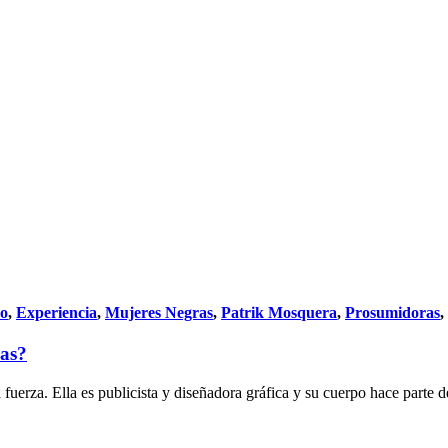
do
,
Experiencia
,
Mujeres Negras
,
Patrik Mosquera
,
Prosumidoras
,
vas?
erza. Ella es publicista y diseñadora gráfica y su cuerpo hace parte d