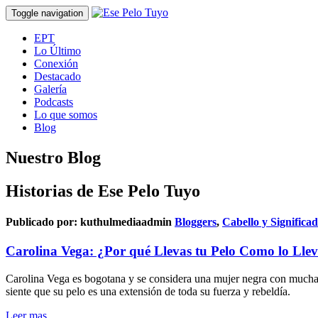
Toggle navigation
EPT
Lo Último
Conexión
Destacado
Galería
Podcasts
Lo que somos
Blog
Nuestro Blog
Historias de Ese Pelo Tuyo
Publicado por:
kuthulmediaadmin
Bloggers
,
Cabello y Significa
Carolina Vega: ¿Por qué Llevas tu Pelo Como lo Lle
Carolina Vega es bogotana y se considera una mujer negra con mucha fu
siente que su pelo es una extensión de toda su fuerza y rebeldía.
Leer mas