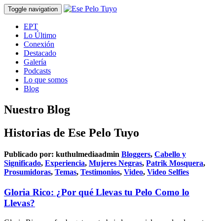
Toggle navigation
EPT
Lo Último
Conexión
Destacado
Galería
Podcasts
Lo que somos
Blog
Nuestro Blog
Historias de Ese Pelo Tuyo
Publicado por:
kuthulmediaadmin
Bloggers
,
Cabello y
Significado
,
Experiencia
,
Mujeres Negras
,
Patrik Mosquera
,
Prosumidoras
,
Temas
,
Testimonios
,
Video
,
Video Selfies
Gloria Rico: ¿Por qué Llevas tu Pelo Como lo
Llevas?