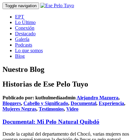
Toggle navigation
EPT
Lo Último
Conexión
Destacado
Galería
Podcasts
Lo que somos
Blog
Nuestro Blog
Historias de Ese Pelo Tuyo
Publicado por:
kuthulmediaadmin
Alejandro Mazuera
,
Bloggers
,
Cabello y Significado
,
Documental
,
Experiencia
,
Mujeres Negras
,
Testimonios
,
Video
Documental: Mi Pelo Natural Quibdó
Desde la capital del departamento del Chocó, varias mujeres nos
cuentan porqué tomaron la decisión de llevar su pelo natural,