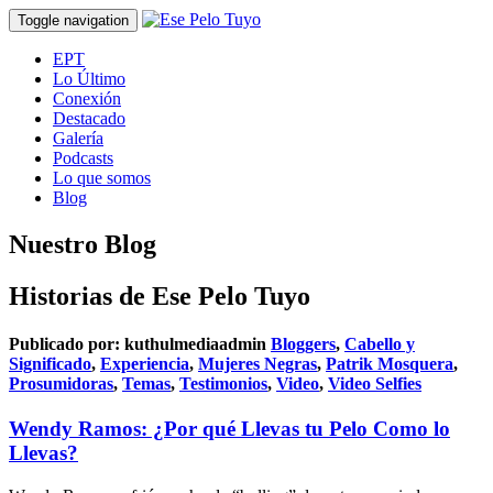
Toggle navigation
EPT
Lo Último
Conexión
Destacado
Galería
Podcasts
Lo que somos
Blog
Nuestro Blog
Historias de Ese Pelo Tuyo
Publicado por:
kuthulmediaadmin
Bloggers
,
Cabello y
Significado
,
Experiencia
,
Mujeres Negras
,
Patrik Mosquera
,
Prosumidoras
,
Temas
,
Testimonios
,
Video
,
Video Selfies
Wendy Ramos: ¿Por qué Llevas tu Pelo Como lo
Llevas?