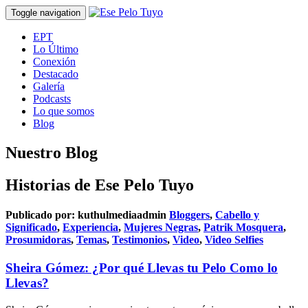
Toggle navigation
EPT
Lo Último
Conexión
Destacado
Galería
Podcasts
Lo que somos
Blog
Nuestro Blog
Historias de Ese Pelo Tuyo
Publicado por:
kuthulmediaadmin
Bloggers
,
Cabello y
Significado
,
Experiencia
,
Mujeres Negras
,
Patrik Mosquera
,
Prosumidoras
,
Temas
,
Testimonios
,
Video
,
Video Selfies
Sheira Gómez: ¿Por qué Llevas tu Pelo Como lo
Llevas?