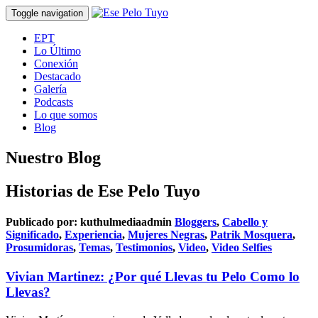
Toggle navigation
EPT
Lo Último
Conexión
Destacado
Galería
Podcasts
Lo que somos
Blog
Nuestro Blog
Historias de Ese Pelo Tuyo
Publicado por:
kuthulmediaadmin
Bloggers
,
Cabello y
Significado
,
Experiencia
,
Mujeres Negras
,
Patrik Mosquera
,
Prosumidoras
,
Temas
,
Testimonios
,
Video
,
Video Selfies
Vivian Martinez: ¿Por qué Llevas tu Pelo Como lo
Llevas?