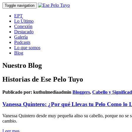
Toggle navigation
EPT
Lo Último
Conexión
Destacado
Galería
Podcasts
Lo que somos
Blog
Nuestro Blog
Historias de Ese Pelo Tuyo
Publicado por:
kuthulmediaadmin
Bloggers
,
Cabello y Significa
Vanessa Quintero: ¿Por qué Llevas tu Pelo Como lo 
Vanessa Quintero desde muy pequeña aliso su cabello, porque no se sen
cambio.
Leer mas