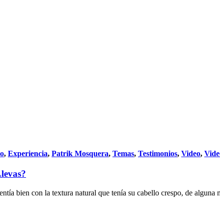
do
,
Experiencia
,
Patrik Mosquera
,
Temas
,
Testimonios
,
Video
,
Vide
Llevas?
tía bien con la textura natural que tenía su cabello crespo, de alguna 