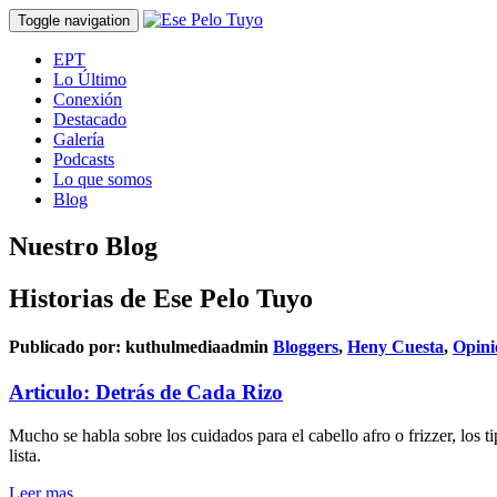
Toggle navigation
EPT
Lo Último
Conexión
Destacado
Galería
Podcasts
Lo que somos
Blog
Nuestro Blog
Historias de Ese Pelo Tuyo
Publicado por:
kuthulmediaadmin
Bloggers
,
Heny Cuesta
,
Opini
Articulo: Detrás de Cada Rizo
Mucho se habla sobre los cuidados para el cabello afro o frizzer, los ti
lista.
Leer mas