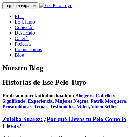
Toggle navigation
EPT
Lo Último
Conexión
Destacado
Galería
Podcasts
Lo que somos
Blog
Nuestro Blog
Historias de Ese Pelo Tuyo
Publicado por:
kuthulmediaadmin
Bloggers
,
Cabello y
Significado
,
Experiencia
,
Mujeres Negras
,
Patrik Mosquera
,
Prosumidoras
,
Temas
,
Testimonios
,
Video
,
Video Selfies
Zuleika Suarez: ¿Por qué Llevas tu Pelo Como lo
Llevas?