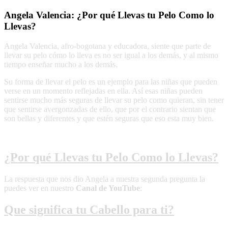
Angela Valencia: ¿Por qué Llevas tu Pelo Como lo
Llevas?
Angela Valencia, afro-bogotana y educadora, siente que parte de
llevar su pelo cómo lo lleva es no ser igual a los demás, y al mismo
tiempo enseñar mucho a los demás.
Su forma de llevar el pelo es un ejemplo para las niñas que pueden
verse en un momento reflejadas en ella. Así esas niñas pueden
sentirse mucho más seguras de llevar su pelo como quieran, sin tener
que sentirse avergonzadas de ello, que por el contrario sientan que
son bellas y diferentes y que estén seguras que eso esta muy bien.
¿Por qué Llevas tu Pelo Como lo Llevas?
La respuesta que nos dio Angela a nuestra segunda pregunta la
puedes ver en nuestro
Canal de YouTube
:
Que significa tu Cabello para ti?