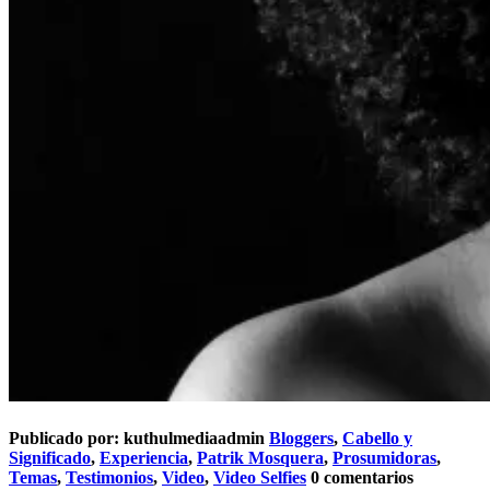
Publicado por:
kuthulmediaadmin
Bloggers
,
Cabello y
Significado
,
Experiencia
,
Patrik Mosquera
,
Prosumidoras
,
Temas
,
Testimonios
,
Video
,
Video Selfies
0 comentarios