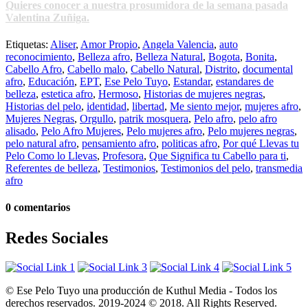
Quieres conocer a nuestra prosumidora de la semana pasada
Valentina Zuñiga.
Etiquetas:
Aliser
,
Amor Propio
,
Angela Valencia
,
auto
reconocimiento
,
Belleza afro
,
Belleza Natural
,
Bogota
,
Bonita
,
Cabello Afro
,
Cabello malo
,
Cabello Natural
,
Distrito
,
documental
afro
,
Educación
,
EPT
,
Ese Pelo Tuyo
,
Estandar
,
estandares de
belleza
,
estetica afro
,
Hermoso
,
Historias de mujeres negras
,
Historias del pelo
,
identidad
,
libertad
,
Me siento mejor
,
mujeres afro
,
Mujeres Negras
,
Orgullo
,
patrik mosquera
,
Pelo afro
,
pelo afro
alisado
,
Pelo Afro Mujeres
,
Pelo mujeres afro
,
Pelo mujeres negras
,
pelo natural afro
,
pensamiento afro
,
politicas afro
,
Por qué Llevas tu
Pelo Como lo Llevas
,
Profesora
,
Que Significa tu Cabello para ti
,
Referentes de belleza
,
Testimonios
,
Testimonios del pelo
,
transmedia
afro
0 comentarios
Redes Sociales
© Ese Pelo Tuyo una producción de Kuthul Media - Todos los
derechos reservados. 2019-2024 © 2018. All Rights Reserved.