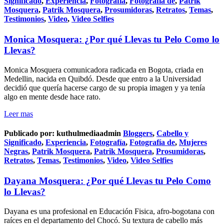
Significado
,
Experiencia
,
Fotografía
,
Fotografía de
,
Patrik
Mosquera
,
Patrik Mosquera
,
Prosumidoras
,
Retratos
,
Temas
,
Testimonios
,
Video
,
Video Selfies
Monica Mosquera: ¿Por qué Llevas tu Pelo Como lo
Llevas?
Monica Mosquera comunicadora radicada en Bogota, criada en
Medellin, nacida en Quibdó. Desde que entro a la Universidad
decidió que quería hacerse cargo de su propia imagen y ya tenía
algo en mente desde hace rato.
Leer mas
Publicado por:
kuthulmediaadmin
Bloggers
,
Cabello y
Significado
,
Experiencia
,
Fotografía
,
Fotografía de
,
Mujeres
Negras
,
Patrik Mosquera
,
Patrik Mosquera
,
Prosumidoras
,
Retratos
,
Temas
,
Testimonios
,
Video
,
Video Selfies
Dayana Mosquera: ¿Por qué Llevas tu Pelo Como
lo Llevas?
Dayana es una profesional en Educación Fisica, afro-bogotana con
raíces en el departamento del Chocó. Su textura de cabello más