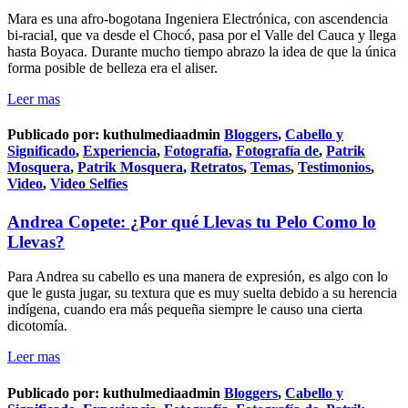
Mara es una afro-bogotana Ingeniera Electrónica, con ascendencia
bi-racial, que va desde el Chocó, pasa por el Valle del Cauca y llega
hasta Boyaca. Durante mucho tiempo abrazo la idea de que la única
forma posible de belleza era el aliser.
Leer mas
Publicado por:
kuthulmediaadmin
Bloggers
,
Cabello y
Significado
,
Experiencia
,
Fotografía
,
Fotografía de
,
Patrik
Mosquera
,
Patrik Mosquera
,
Retratos
,
Temas
,
Testimonios
,
Video
,
Video Selfies
Andrea Copete: ¿Por qué Llevas tu Pelo Como lo
Llevas?
Para Andrea su cabello es una manera de expresión, es algo con lo
que le gusta jugar, su textura que es muy suelta debido a su herencia
indígena, cuando era más pequeña siempre le causo una cierta
dicotomía.
Leer mas
Publicado por:
kuthulmediaadmin
Bloggers
,
Cabello y