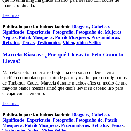
que no tenía ninguna gracia alisarlo, para llevarlo con bucles de
manera ondulada.
Leer mas
Publicado por:
kuthulmediaadmin
Bloggers
,
Cabello y
Significado
,
Experiencia
,
Fotografía
,
Fotografía de
,
Mujeres
Negras
,
Patrik Mosquera
,
Patrik Mosquera
,
Prosumidoras
,
Retratos
,
Temas
,
Testimonios
,
Video
,
Video Selfies
Marcela Riascos: ¿Por qué Llevas tu Pelo Como lo
Llevas?
Marcela es otra mujer afro-bogotana con su ascendencia en al
pacifico colombiano por parte de padre y madre que son originarios
de Timbiqui, Cauca. Marcela durante muchos años en medio de una
mayoría blanca mestiza sintió que debía llevar su cabello liso para
encajar con su entorno.
Leer mas
Publicado por:
kuthulmediaadmin
Bloggers
,
Cabello y
Significado
,
Experiencia
,
Fotografía
,
Fotografía de
,
Patrik
Mosquera
,
Patrik Mosquera
,
Prosumidoras
,
Retratos
,
Temas
,
Testimonios
,
Video
,
Video Selfies