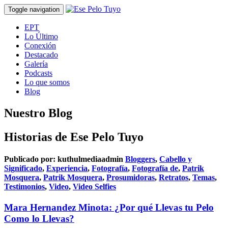
Toggle navigation
EPT
Lo Último
Conexión
Destacado
Galería
Podcasts
Lo que somos
Blog
Nuestro Blog
Historias de Ese Pelo Tuyo
Publicado por:
kuthulmediaadmin
Bloggers
,
Cabello y
Significado
,
Experiencia
,
Fotografía
,
Fotografía de
,
Patrik
Mosquera
,
Patrik Mosquera
,
Prosumidoras
,
Retratos
,
Temas
,
Testimonios
,
Video
,
Video Selfies
Mara Hernandez Minota: ¿Por qué Llevas tu Pelo
Como lo Llevas?