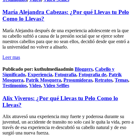
María Alejandra Cabezas: ¿Por qué Llevas tu Pelo
Como lo Llevas?
María Alejandra después de una experiencia adolescente en la que
su cabello sufrió a causa de la presión social que se ejerce sobre
nuestros cabellos para que no sean ellos, decidió desde que entró a
la universidad no volver a alisarlo.
Leer mas
Publicado por:
kuthulmediaadmin
Bloggers
,
Cabello y
Significado
,
Experiencia
,
Fotografía
,
Fotografía de
,
Patrik
Mosquera
,
Patrik Mosquera
,
Prosumidoras
,
Retratos
,
Temas
,
Testimonios
,
Video
,
Video Selfies
Alix Viveros: ¿Por qué Llevas tu Pelo Como lo
Llevas?
Alix atravesó una experiencia muy fuerte y poderosa durante su
juventud, un accidente de transito no solo casi le quita la vida, pero a
través de esa experiencia re-descubrió su cabello natural y de eso
surgió una nueva fuerza.