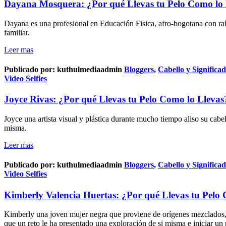
Dayana Mosquera: ¿Por qué Llevas tu Pelo Como lo 
Dayana es una profesional en Educación Fisica, afro-bogotana con ra
familiar.
Leer mas
Publicado por:
kuthulmediaadmin
Bloggers
,
Cabello y Significa
Video Selfies
Joyce Rivas: ¿Por qué Llevas tu Pelo Como lo Llevas
Joyce una artista visual y plástica durante mucho tiempo aliso su cabe
misma.
Leer mas
Publicado por:
kuthulmediaadmin
Bloggers
,
Cabello y Significa
Video Selfies
Kimberly Valencia Huertas: ¿Por qué Llevas tu Pelo
Kimberly una joven mujer negra que proviene de orígenes mezclados, p
que un reto le ha presentado una exploración de si misma e iniciar un