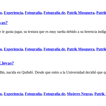
do
,
Experiencia
,
Fotografía
,
Fotografía de
,
Patrik Mosquera
,
Patri
vas?
 le gusta jugar, su textura que es muy suelta debido a su herencia ind
do
,
Experiencia
,
Fotografía
,
Fotografía de
,
Patrik Mosquera
,
Patri
Llevas?
n, nacida en Quibdó. Desde que entro a la Universidad decidió que que
do
,
Experiencia
,
Fotografía
,
Fotografía de
,
Mujeres Negras
,
Patrik