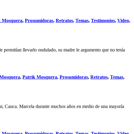
k Mosquera
,
Prosumidoras
,
Retratos
,
Temas
,
Testimonios
,
Video
,
e permitían llevarlo ondulado, su madre le argumento que no tenía
 Mosquera
,
Patrik Mosquera
,
Prosumidoras
,
Retratos
,
Temas
,
iqui, Cauca. Marcela durante muchos años en medio de una mayoría
k Mosquera
,
Prosumidoras
,
Retratos
,
Temas
,
Testimonios
,
Video
,