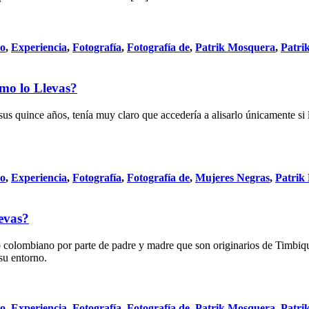
do
,
Experiencia
,
Fotografía
,
Fotografía de
,
Patrik Mosquera
,
Patri
mo lo Llevas?
quince años, tenía muy claro que accedería a alisarlo únicamente si l
do
,
Experiencia
,
Fotografía
,
Fotografía de
,
Mujeres Negras
,
Patrik
evas?
co colombiano por parte de padre y madre que son originarios de Timb
 su entorno.
do
,
Experiencia
,
Fotografía
,
Fotografía de
,
Patrik Mosquera
,
Patri