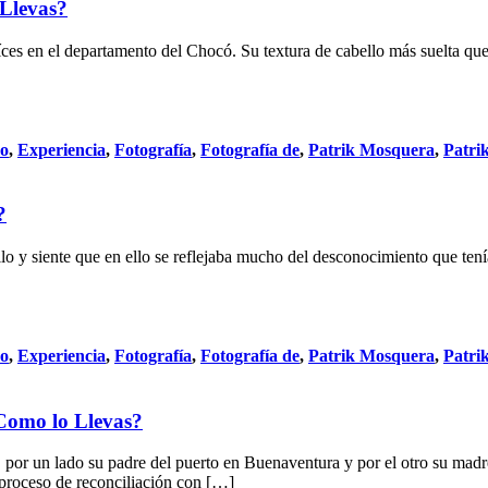
Llevas?
íces en el departamento del Chocó. Su textura de cabello más suelta q
do
,
Experiencia
,
Fotografía
,
Fotografía de
,
Patrik Mosquera
,
Patri
?
llo y siente que en ello se reflejaba mucho del desconocimiento que ten
do
,
Experiencia
,
Fotografía
,
Fotografía de
,
Patrik Mosquera
,
Patri
 Como lo Llevas?
or un lado su padre del puerto en Buenaventura y por el otro su madre
 proceso de reconciliación con […]