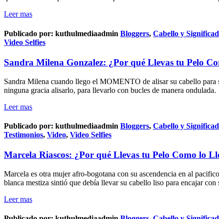
Leer mas
Publicado por:
kuthulmediaadmin
Bloggers
,
Cabello y Significa
Video Selfies
Sandra Milena Gonzalez: ¿Por qué Llevas tu Pelo Co
Sandra Milena cuando llego el MOMENTO de alisar su cabello para sus 
ninguna gracia alisarlo, para llevarlo con bucles de manera ondulada.
Leer mas
Publicado por:
kuthulmediaadmin
Bloggers
,
Cabello y Significa
Testimonios
,
Video
,
Video Selfies
Marcela Riascos: ¿Por qué Llevas tu Pelo Como lo Ll
Marcela es otra mujer afro-bogotana con su ascendencia en al pacifi
blanca mestiza sintió que debía llevar su cabello liso para encajar con
Leer mas
Publicado por:
kuthulmediaadmin
Bloggers
,
Cabello y Significa