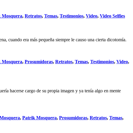
k Mosquera
,
Retratos
,
Temas
,
Testimonios
,
Video
,
Video Selfies
ígena, cuando era más pequeña siempre le causo una cierta dicotomía.
k Mosquera
,
Prosumidoras
,
Retratos
,
Temas
,
Testimonios
,
Video
,
ría hacerse cargo de su propia imagen y ya tenía algo en mente
 Mosquera
,
Patrik Mosquera
,
Prosumidoras
,
Retratos
,
Temas
,