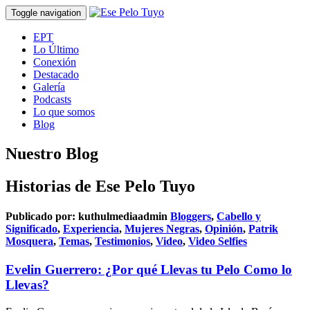
Toggle navigation
EPT
Lo Último
Conexión
Destacado
Galería
Podcasts
Lo que somos
Blog
Nuestro Blog
Historias de Ese Pelo Tuyo
Publicado por:
kuthulmediaadmin
Bloggers
,
Cabello y
Significado
,
Experiencia
,
Mujeres Negras
,
Opinión
,
Patrik
Mosquera
,
Temas
,
Testimonios
,
Video
,
Video Selfies
Evelin Guerrero: ¿Por qué Llevas tu Pelo Como lo
Llevas?