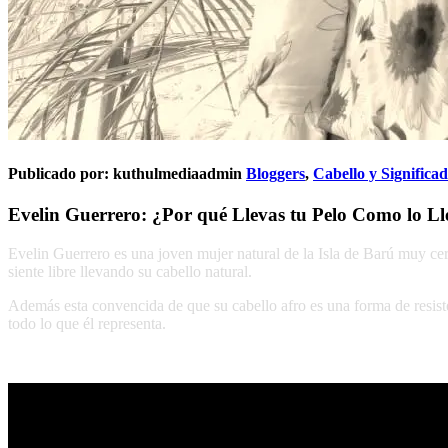
Publicado por:
kuthulmediaadmin
Bloggers
,
Cabello y Significa
Evelin Guerrero: ¿Por qué Llevas tu Pelo Como lo Ll
Evelin Guerrero es una joven mujer natural de la Isla de Barú muy cer
siente libre llevando su cabello natural.
Además esta convencida de que su cabello afro es una forma de resiste
todo lo que él representa.