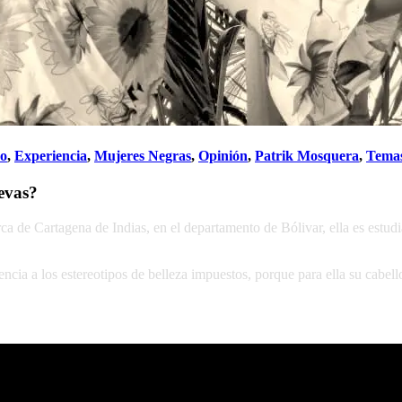
do
,
Experiencia
,
Mujeres Negras
,
Opinión
,
Patrik Mosquera
,
Tema
evas?
ca de Cartagena de Indias, en el departamento de Bólivar, ella es estud
ncia a los estereotipos de belleza impuestos, porque para ella su cabel