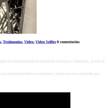
s
,
Testimonios
,
Video
,
Video Selfies
0 comentarios
iante de Administración de Empresas Turísticas y Hoteleras. Evelin se
lo tal cual como lo lleva es hermoso y siente un amor profundo por