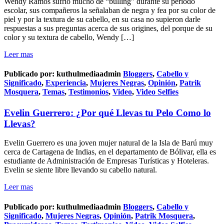
Wendy Ramos sufrió mucho de “bulling” durante su periodo
escolar, sus compañeros la señalaban de negra y fea por su color de
piel y por la textura de su cabello, en su casa no supieron darle
respuestas a sus preguntas acerca de sus origines, del porque de su
color y su textura de cabello, Wendy […]
Leer mas
Publicado por:
kuthulmediaadmin
Bloggers
,
Cabello y
Significado
,
Experiencia
,
Mujeres Negras
,
Opinión
,
Patrik
Mosquera
,
Temas
,
Testimonios
,
Video
,
Video Selfies
Evelin Guerrero: ¿Por qué Llevas tu Pelo Como lo
Llevas?
Evelin Guerrero es una joven mujer natural de la Isla de Barú muy
cerca de Cartagena de Indias, en el departamento de Bólivar, ella es
estudiante de Administración de Empresas Turísticas y Hoteleras.
Evelin se siente libre llevando su cabello natural.
Leer mas
Publicado por:
kuthulmediaadmin
Bloggers
,
Cabello y
Significado
,
Mujeres Negras
,
Opinión
,
Patrik Mosquera
,