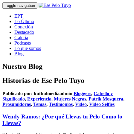
Toggle navigation
EPT
Lo Último
Conexión
Destacado
Galería
Podcasts
Lo que somos
Blog
Nuestro Blog
Historias de Ese Pelo Tuyo
Publicado por:
kuthulmediaadmin
Bloggers
,
Cabello y
Significado
,
Experiencia
,
Mujeres Negras
,
Patrik Mosquera
,
Prosumidoras
,
Temas
,
Testimonios
,
Video
,
Video Selfies
Wendy Ramos: ¿Por qué Llevas tu Pelo Como lo
Llevas?