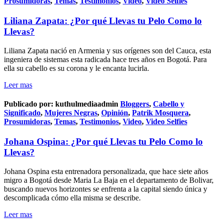
Prosumidoras
,
Temas
,
Testimonios
,
Video
,
Video Selfies
Liliana Zapata: ¿Por qué Llevas tu Pelo Como lo
Llevas?
Liliana Zapata nació en Armenia y sus orígenes son del Cauca, esta
ingeniera de sistemas esta radicada hace tres años en Bogotá. Para
ella su cabello es su corona y le encanta lucirla.
Leer mas
Publicado por:
kuthulmediaadmin
Bloggers
,
Cabello y
Significado
,
Mujeres Negras
,
Opinión
,
Patrik Mosquera
,
Prosumidoras
,
Temas
,
Testimonios
,
Video
,
Video Selfies
Johana Ospina: ¿Por qué Llevas tu Pelo Como lo
Llevas?
Johana Ospina esta entrenadora personalizada, que hace siete años
migro a Bogotá desde Maria La Baja en el departamento de Bolivar,
buscando nuevos horizontes se enfrenta a la capital siendo única y
descomplicada cómo ella misma se describe.
Leer mas