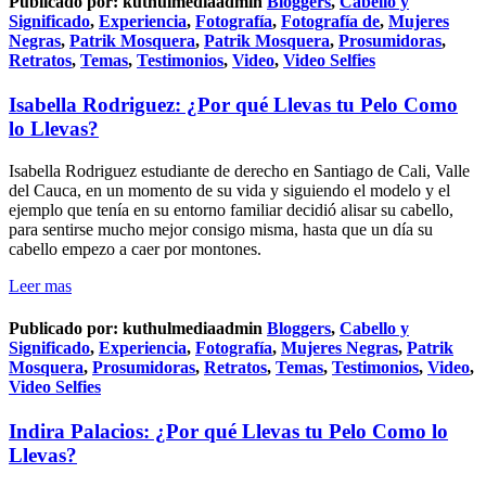
Publicado por:
kuthulmediaadmin
Bloggers
,
Cabello y
Significado
,
Experiencia
,
Fotografía
,
Fotografía de
,
Mujeres
Negras
,
Patrik Mosquera
,
Patrik Mosquera
,
Prosumidoras
,
Retratos
,
Temas
,
Testimonios
,
Video
,
Video Selfies
Isabella Rodriguez: ¿Por qué Llevas tu Pelo Como
lo Llevas?
Isabella Rodriguez estudiante de derecho en Santiago de Cali, Valle
del Cauca, en un momento de su vida y siguiendo el modelo y el
ejemplo que tenía en su entorno familiar decidió alisar su cabello,
para sentirse mucho mejor consigo misma, hasta que un día su
cabello empezo a caer por montones.
Leer mas
Publicado por:
kuthulmediaadmin
Bloggers
,
Cabello y
Significado
,
Experiencia
,
Fotografía
,
Mujeres Negras
,
Patrik
Mosquera
,
Prosumidoras
,
Retratos
,
Temas
,
Testimonios
,
Video
,
Video Selfies
Indira Palacios: ¿Por qué Llevas tu Pelo Como lo
Llevas?