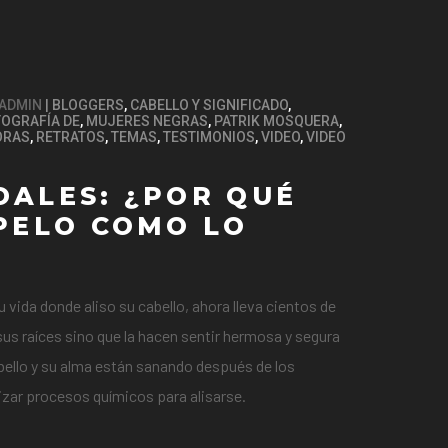
ADMIN
BLOGGERS
,
CABELLO Y SIGNIFICADO
,
OGRAFÍA DE
,
MUJERES NEGRAS
,
PATRIK MOSQUERA
,
ORAS
,
RETRATOS
,
TEMAS
,
TESTIMONIOS
,
VIDEO
,
VIDEO
DALES: ¿POR QUÉ
PELO COMO LO
 vida donde aliso su cabello, ahora lleva cientos de
 sus raíces sino que la hacen sentir hermosa y segura
abello y su alma están sanando después de los
lizar procesos químicos para alisarse.