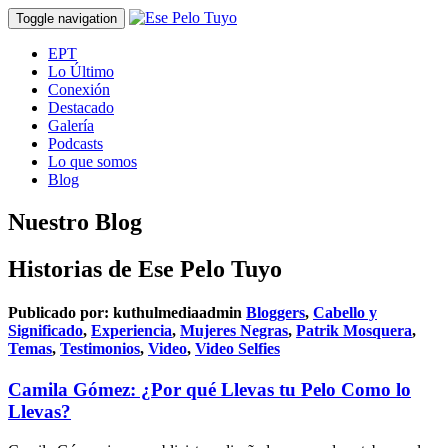
Toggle navigation
EPT
Lo Último
Conexión
Destacado
Galería
Podcasts
Lo que somos
Blog
Nuestro Blog
Historias de Ese Pelo Tuyo
Publicado por:
kuthulmediaadmin
Bloggers
,
Cabello y
Significado
,
Experiencia
,
Mujeres Negras
,
Patrik Mosquera
,
Temas
,
Testimonios
,
Video
,
Video Selfies
Camila Gómez: ¿Por qué Llevas tu Pelo Como lo
Llevas?