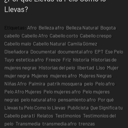
Llevas?
Etiquetas:
Afro
,
Belleza afro
,
Belleza Natural
,
Bogota
,
cabello
,
Cabello Afro
,
Cabello corto
,
Cabello crespo
,
Cabello malo
,
Cabello Natural
,
Camila Gómez
,
Diseñadora
,
Documental
,
documental afro
,
EPT
,
Ese Pelo
Tuyo
,
estetica afro
,
Freeze
,
Friz
,
historia
,
Historias de
mujeres negras
,
Historias del pelo
,
libertad
,
Liso
,
Mujer
,
mujer negra
,
Mujeres
,
mujeres afro
,
Mujeres Negras
,
Niñas Afro
,
Palmira
,
patrik mosquera
,
pelo
,
Pelo afro
,
Pelo Afro Mujeres
,
Pelo mujeres afro
,
Pelo mujeres
negras
,
pelo natural afro
,
pensamiento afro
,
Por qué
Llevas tu Pelo Como lo Llevas
,
Publicista
,
Que Significa tu
Cabello para ti
,
Relatos
,
Testimonios
,
Testimonios del
pelo
,
Transmedia
,
transmedia afro
,
trenzas