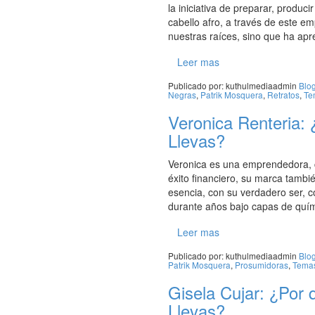
la iniciativa de preparar, produc
cabello afro, a través de este 
nuestras raíces, sino que ha ap
Leer mas
Publicado por:
kuthulmediaadmin
Blo
Negras
,
Patrik Mosquera
,
Retratos
,
Te
Veronica Renteria: 
Llevas?
Veronica es una emprendedora, 
éxito financiero, su marca tamb
esencia, con su verdadero ser, 
durante años bajo capas de quími
Leer mas
Publicado por:
kuthulmediaadmin
Blo
Patrik Mosquera
,
Prosumidoras
,
Tema
Gisela Cujar: ¿Por 
Llevas?