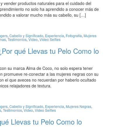
ir y vender productos naturales para el cuidado del
emprendimiento no solo ha aprendido a conocer más de
rendido a valorar mucho más su cabello, su […]
ggers
,
Cabello y Significado
,
Experiencia
,
Fotografía
,
Mujeres
mas
,
Testimonios
,
Video
,
Video Selfies
¿Por qué Llevas tu Pelo Como lo
con su marca Alma de Coco, no solo espera tener
ién promueve re-conectar a las mujeres negras con su
con el que aveces no recuerdan por haberlo ocultado
cos relajadores de textura.
ggers
,
Cabello y Significado
,
Experiencia
,
Mujeres Negras
,
s
,
Testimonios
,
Video
,
Video Selfies
qué Llevas tu Pelo Como lo