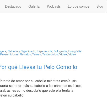
Destacado
Galería
Podcasts
Lo que somos
Blog
ggers
,
Cabello y Significado
,
Experiencia
,
Fotografía
,
Fotografía
,
Prosumidoras
,
Retratos
,
Temas
,
Testimonios
,
Video
,
Video
Por qué Llevas tu Pelo Como lo
erente de amor por su cabello mientras crecía, sin
uería someter más su cabello a los cánones estéticos
ral, así es como descubrió que solo ella tenía la
levar su cabello.