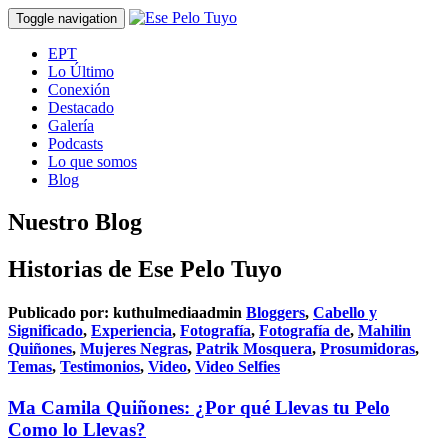
Toggle navigation
EPT
Lo Último
Conexión
Destacado
Galería
Podcasts
Lo que somos
Blog
Nuestro Blog
Historias de Ese Pelo Tuyo
Publicado por:
kuthulmediaadmin
Bloggers
,
Cabello y
Significado
,
Experiencia
,
Fotografía
,
Fotografía de
,
Mahilin
Quiñones
,
Mujeres Negras
,
Patrik Mosquera
,
Prosumidoras
,
Temas
,
Testimonios
,
Video
,
Video Selfies
Ma Camila Quiñones: ¿Por qué Llevas tu Pelo
Como lo Llevas?