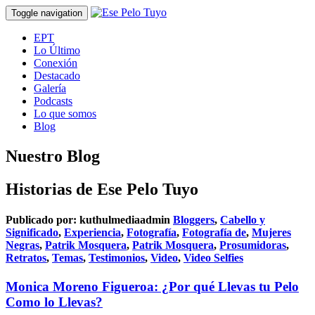
Toggle navigation
EPT
Lo Último
Conexión
Destacado
Galería
Podcasts
Lo que somos
Blog
Nuestro Blog
Historias de Ese Pelo Tuyo
Publicado por:
kuthulmediaadmin
Bloggers
,
Cabello y
Significado
,
Experiencia
,
Fotografía
,
Fotografía de
,
Mujeres
Negras
,
Patrik Mosquera
,
Patrik Mosquera
,
Prosumidoras
,
Retratos
,
Temas
,
Testimonios
,
Video
,
Video Selfies
Monica Moreno Figueroa: ¿Por qué Llevas tu Pelo
Como lo Llevas?