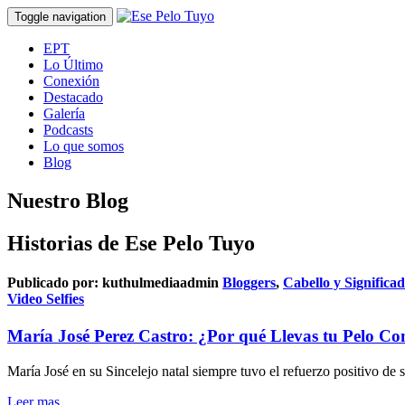
Toggle navigation
EPT
Lo Último
Conexión
Destacado
Galería
Podcasts
Lo que somos
Blog
Nuestro Blog
Historias de Ese Pelo Tuyo
Publicado por:
kuthulmediaadmin
Bloggers
,
Cabello y Significa
Video Selfies
María José Perez Castro: ¿Por qué Llevas tu Pelo Co
María José en su Sincelejo natal siempre tuvo el refuerzo positivo de s
Leer mas