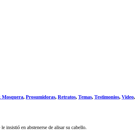
k Mosquera
,
Prosumidoras
,
Retratos
,
Temas
,
Testimonios
,
Video
,
e insistió en abstenerse de alisar su cabello.