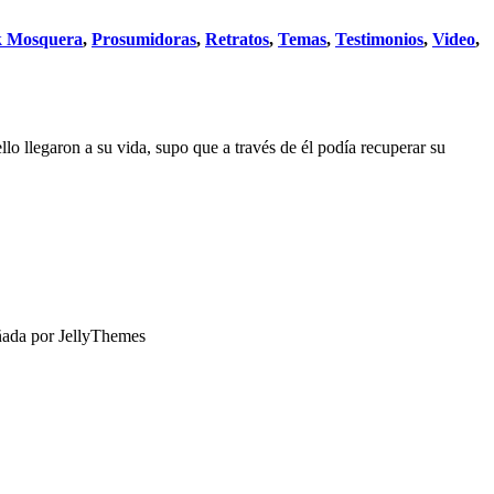
k Mosquera
,
Prosumidoras
,
Retratos
,
Temas
,
Testimonios
,
Video
,
lo llegaron a su vida, supo que a través de él podía recuperar su
ñada por JellyThemes