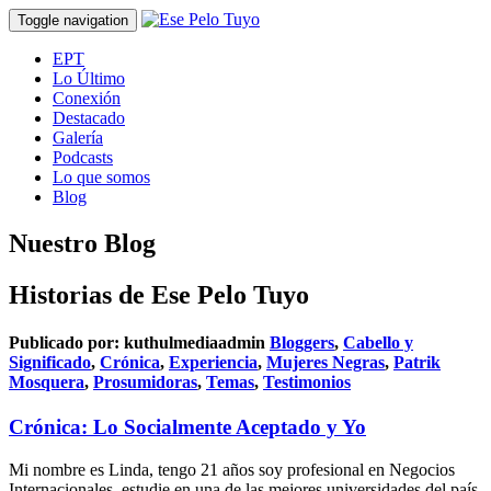
Toggle navigation
EPT
Lo Último
Conexión
Destacado
Galería
Podcasts
Lo que somos
Blog
Nuestro Blog
Historias de Ese Pelo Tuyo
Publicado por:
kuthulmediaadmin
Bloggers
,
Cabello y
Significado
,
Crónica
,
Experiencia
,
Mujeres Negras
,
Patrik
Mosquera
,
Prosumidoras
,
Temas
,
Testimonios
Crónica: Lo Socialmente Aceptado y Yo
Mi nombre es Linda, tengo 21 años soy profesional en Negocios
Internacionales, estudie en una de las mejores universidades del país,