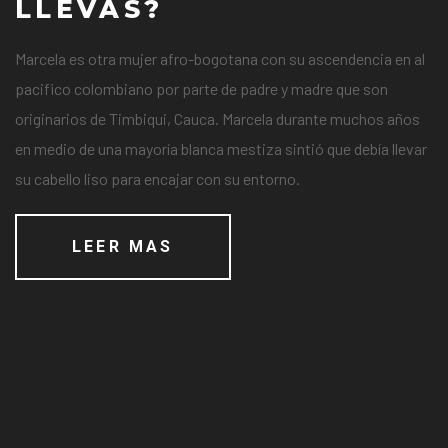
LLEVAS?
Marcela es otra mujer afro-bogotana con su ascendencia en al
pacifico colombiano por parte de padre y madre que son
originarios de Timbiqui, Cauca. Marcela durante muchos años
en medio de una mayoría blanca mestiza sintió que debía llevar
su cabello liso para encajar con su entorno.
LEER MAS