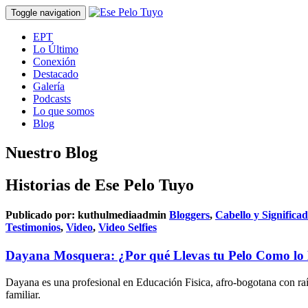
Toggle navigation
EPT
Lo Último
Conexión
Destacado
Galería
Podcasts
Lo que somos
Blog
Nuestro Blog
Historias de Ese Pelo Tuyo
Publicado por:
kuthulmediaadmin
Bloggers
,
Cabello y Significa
Testimonios
,
Video
,
Video Selfies
Dayana Mosquera: ¿Por qué Llevas tu Pelo Como lo 
Dayana es una profesional en Educación Fisica, afro-bogotana con ra
familiar.