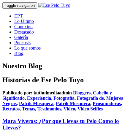
Toggle navigation
EPT
Lo Último
Conexión
Destacado
Galería
Podcasts
Lo que somos
Blog
Nuestro Blog
Historias de Ese Pelo Tuyo
Publicado por:
kuthulmediaadmin
Bloggers
,
Cabello y
Significado
,
Experiencia
,
Fotografía
,
Fotografía de
,
Mujeres
Negras
,
Patrik Mosquera
,
Patrik Mosquera
,
Prosumidoras
,
Retratos
,
Temas
,
Testimonios
,
Video
,
Video Selfies
Mara Viveros: ¿Por qué Llevas tu Pelo Como lo
Llevas?