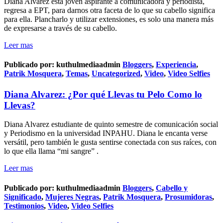
Diana Alvarez esta joven aspirante a comunicadora y periodista,
regresa a EPT, para darnos otra faceta de lo que su cabello significa
para ella. Plancharlo y utilizar extensiones, es solo una manera más
de expresarse a través de su cabello.
Leer mas
Publicado por:
kuthulmediaadmin
Bloggers
,
Experiencia
,
Patrik Mosquera
,
Temas
,
Uncategorized
,
Video
,
Video Selfies
Diana Alvarez: ¿Por qué Llevas tu Pelo Como lo
Llevas?
Diana Alvarez estudiante de quinto semestre de comunicación social
y Periodismo en la universidad INPAHU. Diana le encanta verse
versátil, pero también le gusta sentirse conectada con sus raíces, con
lo que ella llama “mi sangre” .
Leer mas
Publicado por:
kuthulmediaadmin
Bloggers
,
Cabello y
Significado
,
Mujeres Negras
,
Patrik Mosquera
,
Prosumidoras
,
Testimonios
,
Video
,
Video Selfies