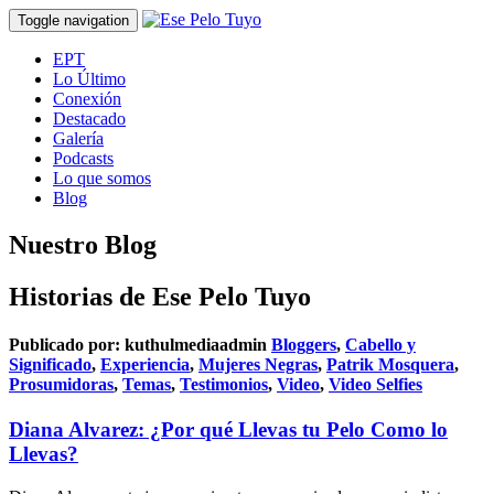
Toggle navigation
EPT
Lo Último
Conexión
Destacado
Galería
Podcasts
Lo que somos
Blog
Nuestro Blog
Historias de Ese Pelo Tuyo
Publicado por:
kuthulmediaadmin
Bloggers
,
Cabello y
Significado
,
Experiencia
,
Mujeres Negras
,
Patrik Mosquera
,
Prosumidoras
,
Temas
,
Testimonios
,
Video
,
Video Selfies
Diana Alvarez: ¿Por qué Llevas tu Pelo Como lo
Llevas?