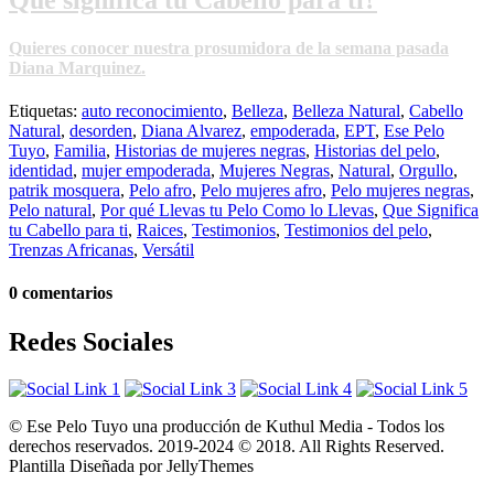
Quieres conocer nuestra prosumidora de la semana pasada
Diana Marquinez.
Etiquetas:
auto reconocimiento
,
Belleza
,
Belleza Natural
,
Cabello
Natural
,
desorden
,
Diana Alvarez
,
empoderada
,
EPT
,
Ese Pelo
Tuyo
,
Familia
,
Historias de mujeres negras
,
Historias del pelo
,
identidad
,
mujer empoderada
,
Mujeres Negras
,
Natural
,
Orgullo
,
patrik mosquera
,
Pelo afro
,
Pelo mujeres afro
,
Pelo mujeres negras
,
Pelo natural
,
Por qué Llevas tu Pelo Como lo Llevas
,
Que Significa
tu Cabello para ti
,
Raices
,
Testimonios
,
Testimonios del pelo
,
Trenzas Africanas
,
Versátil
0 comentarios
Redes Sociales
© Ese Pelo Tuyo una producción de Kuthul Media - Todos los
derechos reservados. 2019-2024 © 2018. All Rights Reserved.
Plantilla Diseñada por JellyThemes