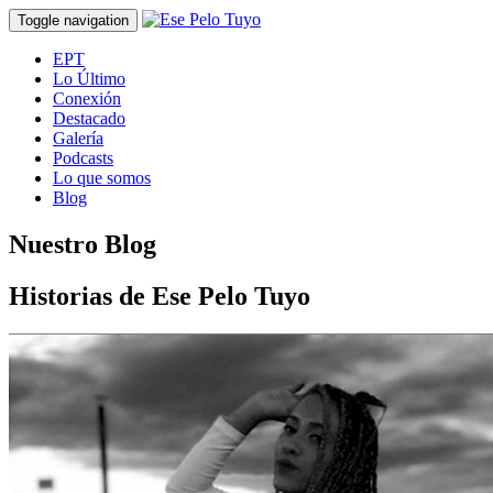
Toggle navigation
EPT
Lo Último
Conexión
Destacado
Galería
Podcasts
Lo que somos
Blog
Nuestro Blog
Historias de Ese Pelo Tuyo