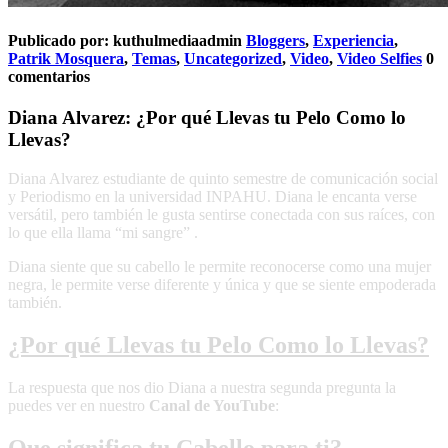
Publicado por:
kuthulmediaadmin
Bloggers
,
Experiencia
,
Patrik Mosquera
,
Temas
,
Uncategorized
,
Video
,
Video Selfies
0
comentarios
Diana Alvarez: ¿Por qué Llevas tu Pelo Como lo
Llevas?
Diana Alvarez estudiante de quinto semestre de comunicación social
y Periodismo en la universidad INPAHU. Diana le encanta verse
versátil, pero también le gusta sentirse conectada con sus raíces, con
lo que ella llama “mi sangre” .
Diana siente que su cabello le permite reconocerse como una mujer
negra, le permite verse diferente y única y que se siente empoderada
también.
¿Por qué Llevas tu Pelo Como lo Llevas?
La respuesta que nos dio Diana a nuestra segunda pregunta la
puedes ver en nuestro
Canal de YouTube
:
Que significa tu Cabello para ti?