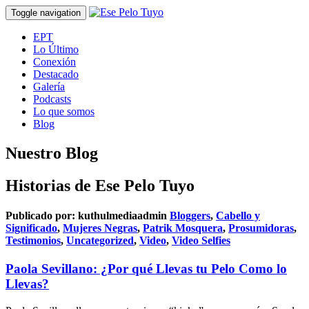
Toggle navigation
EPT
Lo Último
Conexión
Destacado
Galería
Podcasts
Lo que somos
Blog
Nuestro Blog
Historias de Ese Pelo Tuyo
Publicado por:
kuthulmediaadmin
Bloggers
,
Cabello y
Significado
,
Mujeres Negras
,
Patrik Mosquera
,
Prosumidoras
,
Testimonios
,
Uncategorized
,
Video
,
Video Selfies
Paola Sevillano: ¿Por qué Llevas tu Pelo Como lo
Llevas?