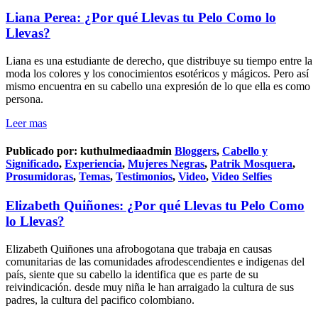
Liana Perea: ¿Por qué Llevas tu Pelo Como lo
Llevas?
Liana es una estudiante de derecho, que distribuye su tiempo entre la
moda los colores y los conocimientos esotéricos y mágicos. Pero así
mismo encuentra en su cabello una expresión de lo que ella es como
persona.
Leer mas
Publicado por:
kuthulmediaadmin
Bloggers
,
Cabello y
Significado
,
Experiencia
,
Mujeres Negras
,
Patrik Mosquera
,
Prosumidoras
,
Temas
,
Testimonios
,
Video
,
Video Selfies
Elizabeth Quiñones: ¿Por qué Llevas tu Pelo Como
lo Llevas?
Elizabeth Quiñones una afrobogotana que trabaja en causas
comunitarias de las comunidades afrodescendientes e indigenas del
país, siente que su cabello la identifica que es parte de su
reivindicación. desde muy niña le han arraigado la cultura de sus
padres, la cultura del pacifico colombiano.