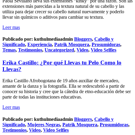
Paola Sevillano lleva sus extensiones “kinky” por una razón. Son las
extensiones más parecidas a la textura natural de su cabello y las
utiliza para dejar crecer su cabello natural nuevamente y poderlo
llevar sin químicos o aditivos para cambiar su textura.
Leer mas
Publicado por:
kuthulmediaadmin
Bloggers
,
Cabello y
Significado
,
Experiencia
,
Patrik Mosquera
,
Prosumidoras
,
Temas
,
Testimonios
,
Uncategorized
,
Video
,
Video Selfies
Erika Castillo: ¿Por qué Llevas tu Pelo Como lo
Llevas?
Erika Castillo Afrobogotana de 19 años auxiliar de mercadeo,
amante de la danza y la fotografía. Ella se redescubrió a partir de
conocer su historia y cree que la cátedra de etno-educación debe ser
parte de todas las instituciones educativas.
Leer mas
Publicado por:
kuthulmediaadmin
Bloggers
,
Cabello y
Significado
,
Mujeres Negras
,
Patrik Mosquera
,
Prosumidoras
,
Testimonios
,
Video
,
Video Selfies