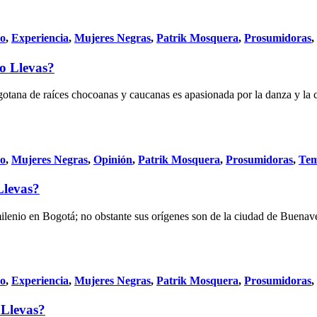
do
,
Experiencia
,
Mujeres Negras
,
Patrik Mosquera
,
Prosumidoras
,
o Llevas?
otana de raíces chocoanas y caucanas es apasionada por la danza y la cu
do
,
Mujeres Negras
,
Opinión
,
Patrik Mosquera
,
Prosumidoras
,
Te
Llevas?
io en Bogotá; no obstante sus orígenes son de la ciudad de Buenavent
do
,
Experiencia
,
Mujeres Negras
,
Patrik Mosquera
,
Prosumidoras
,
 Llevas?