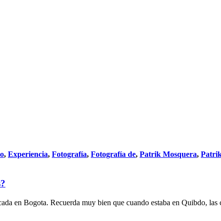
do
,
Experiencia
,
Fotografía
,
Fotografía de
,
Patrik Mosquera
,
Patri
s?
icada en Bogota. Recuerda muy bien que cuando estaba en Quibdo, las c