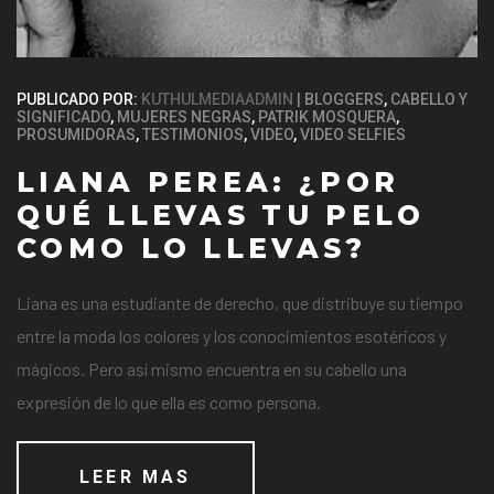
PUBLICADO POR:
KUTHULMEDIAADMIN
BLOGGERS
,
CABELLO Y
SIGNIFICADO
,
MUJERES NEGRAS
,
PATRIK MOSQUERA
,
PROSUMIDORAS
,
TESTIMONIOS
,
VIDEO
,
VIDEO SELFIES
LIANA PEREA: ¿POR
QUÉ LLEVAS TU PELO
COMO LO LLEVAS?
Liana es una estudiante de derecho, que distribuye su tiempo
entre la moda los colores y los conocimientos esotéricos y
mágicos. Pero así mismo encuentra en su cabello una
expresión de lo que ella es como persona.
LEER MAS