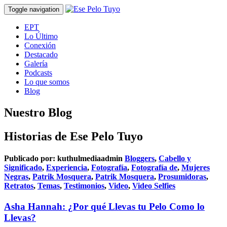
Toggle navigation
EPT
Lo Último
Conexión
Destacado
Galería
Podcasts
Lo que somos
Blog
Nuestro Blog
Historias de Ese Pelo Tuyo
Publicado por:
kuthulmediaadmin
Bloggers
,
Cabello y
Significado
,
Experiencia
,
Fotografía
,
Fotografía de
,
Mujeres
Negras
,
Patrik Mosquera
,
Patrik Mosquera
,
Prosumidoras
,
Retratos
,
Temas
,
Testimonios
,
Video
,
Video Selfies
Asha Hannah: ¿Por qué Llevas tu Pelo Como lo
Llevas?