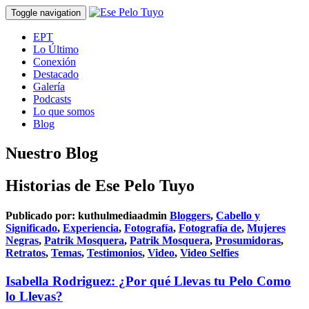
Toggle navigation
EPT
Lo Último
Conexión
Destacado
Galería
Podcasts
Lo que somos
Blog
Nuestro Blog
Historias de Ese Pelo Tuyo
Publicado por:
kuthulmediaadmin
Bloggers
,
Cabello y
Significado
,
Experiencia
,
Fotografía
,
Fotografía de
,
Mujeres
Negras
,
Patrik Mosquera
,
Patrik Mosquera
,
Prosumidoras
,
Retratos
,
Temas
,
Testimonios
,
Video
,
Video Selfies
Isabella Rodriguez: ¿Por qué Llevas tu Pelo Como
lo Llevas?